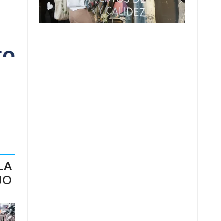
LA
JO