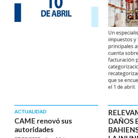
Un especiali
impuestos y l
principales 
cuenta sobre
facturación p
categorizaci
recategoriz
que se encue
el 1 de abril.
RELEVA
ACTUALIDAD
CAME renovó sus
DAÑOS 
autoridades
BAHIENS