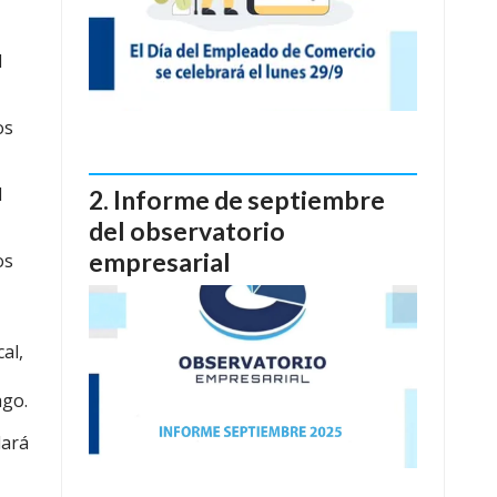
l
os
l
Informe de septiembre
del observatorio
empresarial
os
al,
ago.
dará