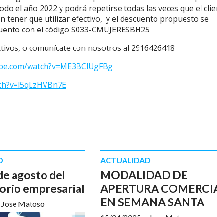
odo el año 2022 y podrá repetirse todas las veces que el clie
ener que utilizar efectivo, y el descuento propuesto se
scuento con el código S033-CMUJERESBH25
ctivos, o comunícate con nosotros al 2916426418
ube.com/watch?v=ME3BClUgFBg
tch?v=l5qLzHVBn7E
D
ACTUALIDAD
de agosto del
MODALIDAD DE
orio empresarial
APERTURA COMERCI
EN SEMANA SANTA
Jose Matoso