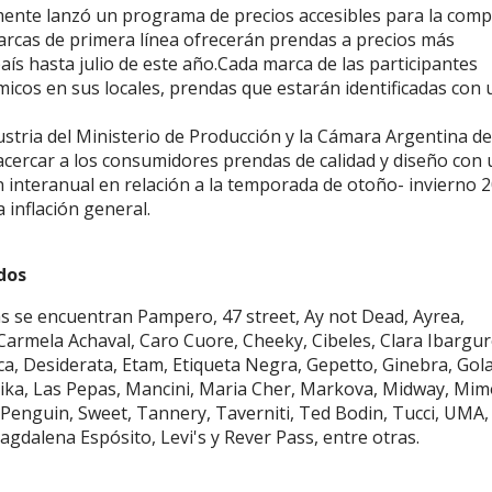
mente lanzó un programa de precios accesibles para la com
arcas de primera línea ofrecerán prendas a precios más
aís hasta julio de este año.Cada marca de las participantes
icos en sus locales, prendas que estarán identificadas con 
dustria del Ministerio de Producción y la Cámara Argentina de
e acercar a los consumidores prendas de calidad y diseño con
 interanual en relación a la temporada de otoño- invierno 2
 inflación general.
dos
s se encuentran Pampero, 47 street, Ay not Dead, Ayrea,
armela Achaval, Caro Cuore, Cheeky, Cibeles, Clara Ibargur
a, Desiderata, Etam, Etiqueta Negra, Gepetto, Ginebra, Gola
meika, Las Pepas, Mancini, Maria Cher, Markova, Midway, Mim
enguin, Sweet, Tannery, Taverniti, Ted Bodin, Tucci, UMA, 
gdalena Espósito, Levi's y Rever Pass, entre otras.