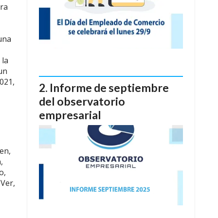
pra
una
 la
 un
021,
Informe de septiembre
del observatorio
empresarial
en,
,
o,
Ver,