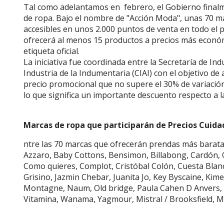
Tal como adelantamos en febrero, el Gobierno final
de ropa. Bajo el nombre de "Acción Moda", unas 70 m
accesibles en unos 2.000 puntos de venta en todo el p
ofrecerá al menos 15 productos a precios más económ
etiqueta oficial.
La iniciativa fue coordinada entre la Secretaría de In
Industria de la Indumentaria (CIAI) con el objetivo d
precio promocional que no supere el 30% de variación
lo que significa un importante descuento respecto a la
Marcas de ropa que participarán de Precios Cuida
ntre las 70 marcas que ofrecerán prendas más barata
Azzaro, Baby Cottons, Bensimon, Billabong, Cardón, C
Como quieres, Complot, Cristóbal Colón, Cuesta Blanc
Grisino, Jazmin Chebar, Juanita Jo, Key Byscaine, Ki
Montagne, Naum, Old bridge, Paula Cahen D Anvers, P
Vitamina, Wanama, Yagmour, Mistral / Brooksfield, Ma